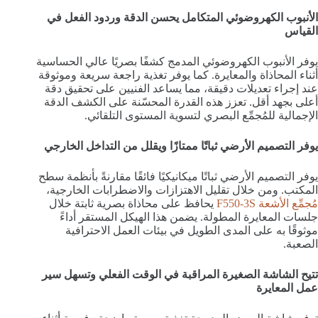
الأنبوب الكهروضوئي المتكامل يحسن الدقة وردود الفعل في
القياس
يوفر الأنبوب الكهروضوئي المدمج كشفًا بصريًا عالي الحساسية
أثناء المحاذاة والمعايرة. كما يوفر تغذية راجعة سريعة وموثوقة
عند إجراء تعديلات دقيقة، مما يساعد الفنيين على تحقيق دقة
أعلى بجهد أقل. تعزز هذه القدرة المحسّنة على الكشف الدقة
الإجمالية للمُجمِّع البصري لتسوية المستوى التلقائي.
يوفر التصميم الأرضي ثباتًا ممتازًا ويقلل من التداخل الخارجي
يوفر التصميم الأرضي ثباتًا ميكانيكيًا فائقًا مقارنةً بأنظمة سطح
المكتب. ومن خلال تقليل الاهتزازات والاضطرابات الخارجية،
مُجمِّع الأشعة F550-3S
يحافظ على محاذاة بصرية ثابتة خلال
جلسات المعايرة المطولة. يضمن هذا الهيكل المستقر أداءً
موثوقًا به على المدى الطويل في بيئات العمل الاحترافية
الصعبة.
تتيح الشاشة الصغيرة المراقبة في الوقت الفعلي وتسهل سير
عمل المعايرة