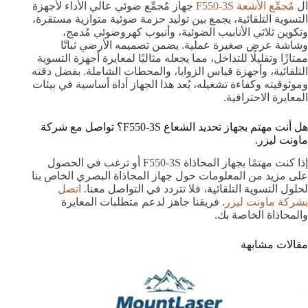
ال
مُجمِّع الأشعة F550-3S
جهاز مُجمِّع ضوئي عالي الأداء لأجهزة
التسوية التلقائية، يجمع بين توليد حزمة ضوئية متوازية مستقرة،
وتكوين ثلاثي الأنابيب الضوئية، وأنبوب كهروضوئي مُدمج،
وشاشة عرض صغيرة عملية. يضمن تصميمه الأرضي ثباتًا
ممتازًا وتقليلًا للتداخل، مما يجعله مثاليًا لمعايرة أجهزة التسوية
التلقائية، وأجهزة قياس الزوايا، والمحطات الشاملة. بفضل دقته
وموثوقيته وكفاءة تشغيله، يُعد هذا الجهاز أداة أساسية في بيئات
المعايرة الاحترافية.
هل أنت مهتم بجهاز تحديد الشعاع F550-3S؟ تواصل مع شركة
ماونت ليزر.
إذا كنت مهتمًا بجهاز المحاذاة F550-3S أو ترغب في الحصول
على مزيد من المعلومات حول جهاز المحاذاة البصري الخاص بنا
لحلول التسوية التلقائية، فلا تتردد في التواصل معنا.
اتصل
بشركة ماونت ليزر
. فريقنا جاهز لدعم متطلبات المعايرة
والمحاذاة الخاصة بك.
مقالات مشابهة