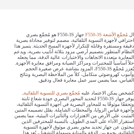
ال
مُجمِّع الأشعة F550-3S
جهاز F550-3S هو مُجمِّع بصري
احترافي لأجهزة التسوية التلقائية، مصمم لتوفير محاذاة بصرية
دقيقة ومستقرة وقابلة للتكرار لأجهزة المسح الحديثة. يتميز هذا
النظام المتطور بتصميم أرضي مزود بثلاثة أنابيب بصرية، ويدعم
المعايرة متعددة الاتجاهات والاختبارات عالية الدقة، مما يجعله
حلاً أساسياً للمختبرات ومراكز الصيانة ومرافق معايرة الأجهزة.
يُعزز مُجمِّع F550-3S، المزود بشاشة عرض صغيرة الحجم
وأنبوب كهروضوئي متكامل، كلاً من الملاحظة البصرية ونتائج
القياس، مما يضمن سير عمل معايرة فعال ودقيق.
كشخص يمكن الاعتماد عليه
مُجمِّع بصري للتسوية التلقائية
,
يوفر جهاز F550-3S لتحديد المحور البصري جودة شعاع ثابتة
وتحققًا موثوقًا به للمحاور البصرية في أجهزة التسوية التلقائية،
وأجهزة قياس الزوايا، والمحطات الشاملة. يقلل تصميمه المتين
المثبت على الأرض من الاهتزازات والتأثيرات البيئية، مما يضمن
استقرار الأداء على المدى الطويل. بالنسبة للمحترفين الذين
يبحثون عن جهاز تحديد محور بصري موثوق لأجهزة التسوية
التلقائية، يجمع بين الدقة والمتانة وسهولة التشغيل، يُعد هذا