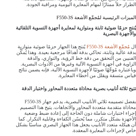
الطراز حلاً ممتازًا لمهام المعايرة اليومية ومراقبة الجودة.
الميزات الرئيسية لمُجمِّع الأشعة F550-3S
يُنتج حزمًا ضوئية ثابتة ومتوازية لمعايرة أجهزة التسوية التلقائية
والأجهزة البصرية
ال
مُجمِّع الأشعة F550-3S
يُنتج هذا الجهاز حزمًا ضوئية متوازية
بدقة عالية وثابتة، تحاكي بدقة أهدافًا مرجعية بعيدة. وهذا يُمكّن
الفنيين من التحقق من دقة خط الرؤية، والتوازي، والدقة
الزاوية في أجهزة التسوية الآلية وغيرها من الأدوات البصرية.
وباعتباره مُوَجِّهًا ضوئيًا لأجهزة التسوية الآلية، فإنه يضمن نتائج
قياس متسقة ويقلل من أخطاء المعايرة.
تتيح ثلاثة أنابيب بصرية محاذاة متعددة المحاور واختبار الدقة
بفضل تصميمه ثلاثي الأنابيب البصرية، يدعم جهاز F550-3S
محاذاة متقدمة متعددة المحاور والاتجاهات. يتيح هذا التصميم
إجراء اختبارات شاملة دون الحاجة إلى إعادة ضبط وضعية
الأجهزة بشكل متكرر، مما يُحسّن الكفاءة وقابلية التكرار. كما
أن هيكله متعدد الأنابيب يجعل هذا الجهاز البصري مناسبًا بشكل
خاص لإجراءات المعايرة المعقدة.