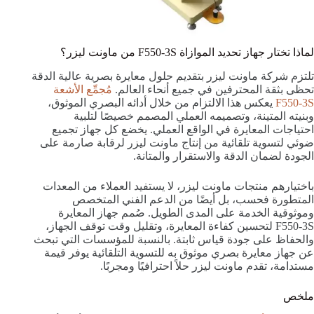
لماذا تختار جهاز تحديد الموازاة F550-3S من ماونت ليزر؟
تلتزم شركة ماونت ليزر بتقديم حلول معايرة بصرية عالية الدقة
تحظى بثقة المحترفين في جميع أنحاء العالم.
مُجمِّع الأشعة
F550-3S
يعكس هذا الالتزام من خلال أدائه البصري الموثوق،
وبنيته المتينة، وتصميمه العملي المصمم خصيصًا لتلبية
احتياجات المعايرة في الواقع العملي. يخضع كل جهاز تجميع
ضوئي لتسوية تلقائية من إنتاج ماونت ليزر لرقابة صارمة على
الجودة لضمان الدقة والاستقرار والمتانة.
باختيارهم منتجات ماونت ليزر، لا يستفيد العملاء من المعدات
المتطورة فحسب، بل أيضًا من الدعم الفني المتخصص
وموثوقية الخدمة على المدى الطويل. صُمم جهاز المعايرة
F550-3S لتحسين كفاءة المعايرة، وتقليل وقت توقف الجهاز،
والحفاظ على جودة قياس ثابتة. بالنسبة للمؤسسات التي تبحث
عن جهاز معايرة بصري موثوق به للتسوية التلقائية يوفر قيمة
مستدامة، تقدم ماونت ليزر حلاً احترافيًا ومجربًا.
ملخص