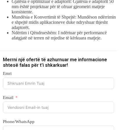
Gjatësia e optimizuar e adaptorit: Gjatësia e adaptorit 50
mm është projektuar për të ofruar gjeometri matjeje
konsistente.
Mundësia e Konvertimit të Shpejtë: Mundëson ndërrimin
e shpejtë midis aplikacioneve duke ndryshuar thjesht
adaptorët.
Ndërtim i Qëndrueshëm: I ndërtuar për performancë
afatgjatë në terren në mjedise të kërkuara matjeje.
Merrni një ofertë të azhurnuar me informacione
shtesë falas për t'i shkarkuar!
Emri
Email
Phone/WhatsApp