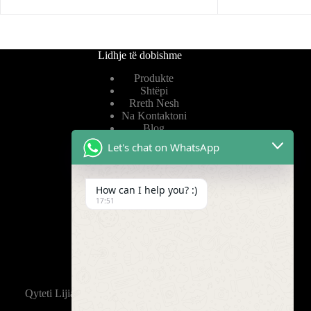
Lidhje të dobishme
Produkte
Shtëpi
Rreth Nesh
Na Kontaktoni
Blog
Let's chat on WhatsApp
Lidhje të dobishme
How can I help you? :)
Politika e Privatësisë
17:51
Kushtet e Shërbimit
Video
Na gjeni
Qyteti Lijia, rrethi Wujin, Changzhou, 213165, Kinë