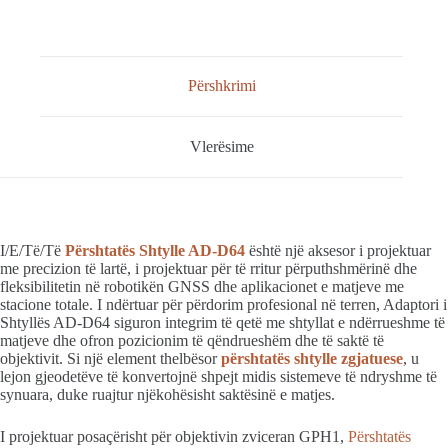
Përshkrimi
Vlerësime
I/E/Të/Të
Përshtatës Shtylle AD-D64
është një aksesor i projektuar
me precizion të lartë, i projektuar për të rritur përputhshmërinë dhe
fleksibilitetin në robotikën GNSS dhe aplikacionet e matjeve me
stacione totale. I ndërtuar për përdorim profesional në terren, Adaptori i
Shtyllës AD-D64 siguron integrim të qetë me shtyllat e ndërrueshme të
matjeve dhe ofron pozicionim të qëndrueshëm dhe të saktë të
objektivit. Si një element thelbësor
përshtatës shtylle zgjatuese
, u
lejon gjeodetëve të konvertojnë shpejt midis sistemeve të ndryshme të
synuara, duke ruajtur njëkohësisht saktësinë e matjes.
I projektuar posaçërisht për objektivin zviceran GPH1,
Përshtatës