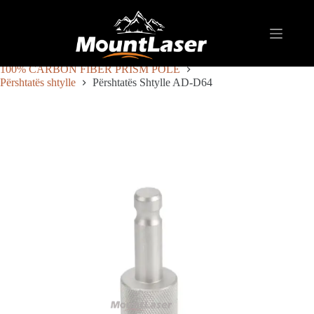
Shtëpi
Produkte
SHTYLLË/SHKUPË GJEODETIKE
100% CARBON FIBER PRISM POLE
Përshtatës shtylle
Përshtatës Shtylle AD-D64