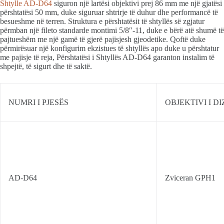
Shtylle AD-D64
siguron një lartësi objektivi prej 86 mm me një gjatësi
përshtatësi 50 mm, duke siguruar shtrirje të duhur dhe performancë të
besueshme në terren. Struktura e përshtatësit të shtyllës së zgjatur
përmban një fileto standarde montimi 5/8″-11, duke e bërë atë shumë të
pajtueshëm me një gamë të gjerë pajisjesh gjeodetike. Qoftë duke
përmirësuar një konfigurim ekzistues të shtyllës apo duke u përshtatur
me pajisje të reja, Përshtatësi i Shtyllës AD-D64 garanton instalim të
shpejtë, të sigurt dhe të saktë.
NUMRI I PJESËS
OBJEKTIVI I D
AD-D64
Zviceran GPH1