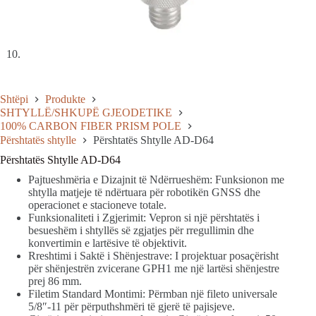
Shtëpi
Produkte
SHTYLLË/SHKUPË GJEODETIKE
100% CARBON FIBER PRISM POLE
Përshtatës shtylle
Përshtatës Shtylle AD-D64
Përshtatës Shtylle AD-D64
Pajtueshmëria e Dizajnit të Ndërrueshëm: Funksionon me
shtylla matjeje të ndërtuara për robotikën GNSS dhe
operacionet e stacioneve totale.
Funksionaliteti i Zgjerimit: Vepron si një përshtatës i
besueshëm i shtyllës së zgjatjes për rregullimin dhe
konvertimin e lartësive të objektivit.
Rreshtimi i Saktë i Shënjestrave: I projektuar posaçërisht
për shënjestrën zvicerane GPH1 me një lartësi shënjestre
prej 86 mm.
Filetim Standard Montimi: Përmban një fileto universale
5/8″-11 për përputhshmëri të gjerë të pajisjeve.