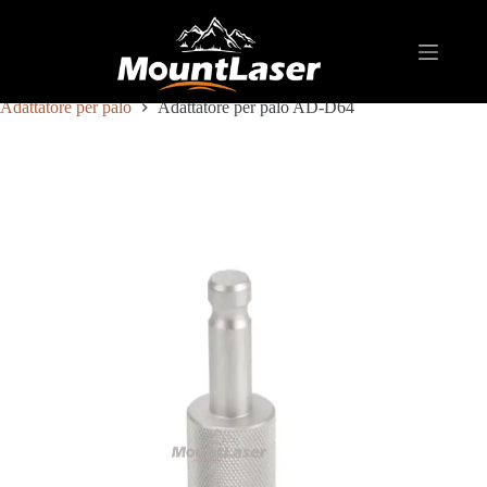
Casa
Prodotti
ASTA/PALO DI RILEVAMENTO
100% CARBON FIBER PRISM POLE
Adattatore per palo
Adattatore per palo AD-D64