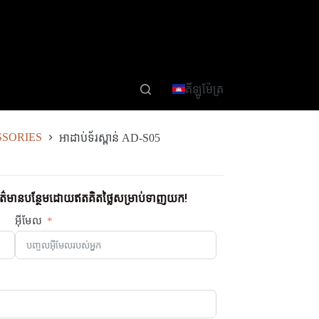
គីឡូម៉ែត្រ
SORIES
អាដាប់ទ័រស្ពាន់ AD-S05
័ត៌មានបន្ថែមដោយឥតគិតថ្លៃសម្រាប់ទាញយក!
អ៊ីមែល