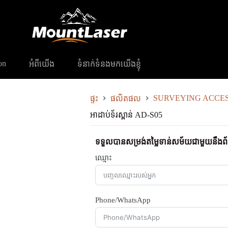
់ AD-S05
on
អំពីយើង
ទំនាក់ទំនងមកយើងខ្ញុំ
SURVEYING ACCES
ផ្ទះ
ផលិតផល
អាដាប់ទ័រស្ពាន់ AD-S05
ទទួលបានសម្រង់តម្លៃទាន់សម័យជាមួយនឹងព
ឈ្មោះ
Phone/WhatsApp