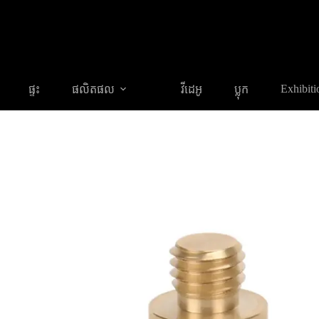
SURVEYING ACCESSORIES
ផ្ទះ
ផលិតផល
អាដាប់ទ័រស្ពាន
Exhibiti
ផ្ទះ
ផលិតផល
វីដេអូ
ប្លុក