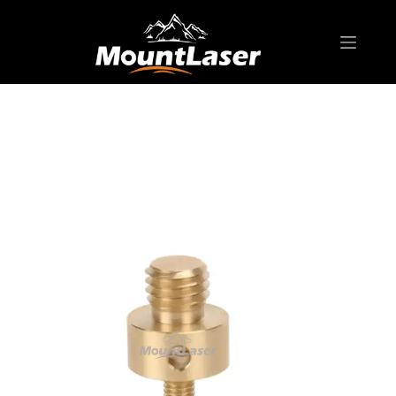
Casa
Prodotti
SURVEYING ACCESSORIES
Adattatore in rame AD-S05