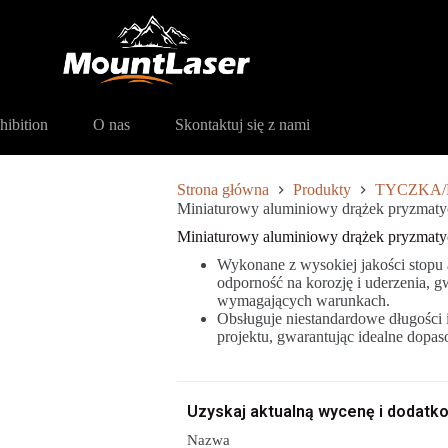
Miniaturowy aluminiowy drążek pryzmatyczny serii DZ-B
hibition
O nas
Skontaktuj się z nami
Strona główna
Produkty
TYCZKA/
Miniaturowy aluminiowy drążek pryzmaty
Miniaturowy aluminiowy drążek pryzmaty
Wykonane z wysokiej jakości stopu
odporność na korozję i uderzenia,
wymagających warunkach.
Obsługuje niestandardowe długości 
projektu, gwarantując idealne dop
Uzyskaj aktualną wycenę i dodatko
Nazwa