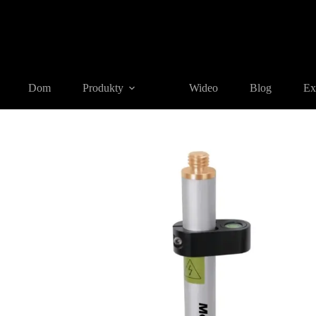
Strona główna
Produkty
TYCZKA/PRĘT GEODEZYJNY
Dom
Produkty
Wideo
Blog
Ex