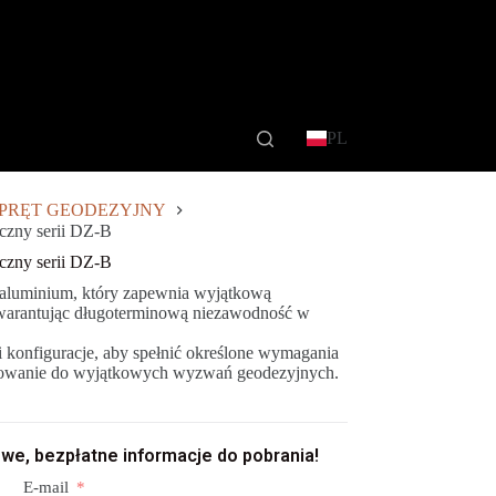
PL
PRĘT GEODEZYJNY
czny serii DZ-B
czny serii DZ-B
 aluminium, który zapewnia wyjątkową
 gwarantując długoterminową niezawodność w
i konfiguracje, aby spełnić określone wymagania
asowanie do wyjątkowych wyzwań geodezyjnych.
we, bezpłatne informacje do pobrania!
E-mail