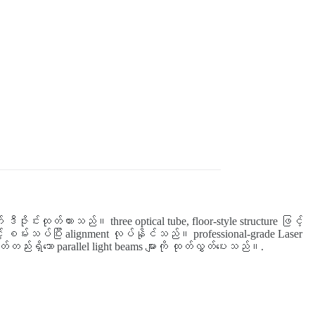
ဒီဇိုင်းထုတ်ထားသည်။ three optical tube, floor-style structure ဖြင့်
ဖြင့် စမ်းသပ်ပြီး alignment လုပ်နိုင်သည်။ professional-grade Laser
တည်းရှိသော parallel light beams များကို ထုတ်လွှတ်ပေးသည်။.