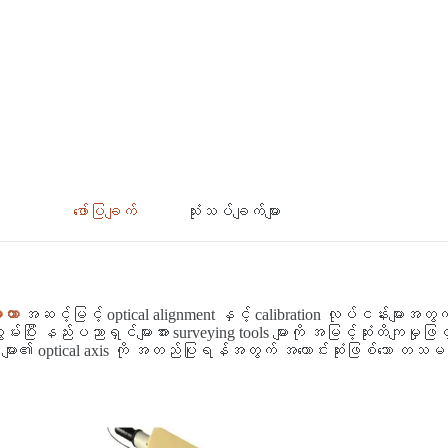
ဖော်ပြချက်
သုံးသပ်ချက်များ
ာတာ
အဆင့်မြင့် optical alignment နှင့် calibration လုပ်ငန်းများအတွက် 
ွမ်းပြီး နည်းပညာရှင်များအား surveying tools များကို အမြင့်ဆုံးတိကျမှု
els များ၏ optical axis ကို အတည်ပြုရန်အတွက် အကောင်းဆုံးဖြစ်သော တသမတ်