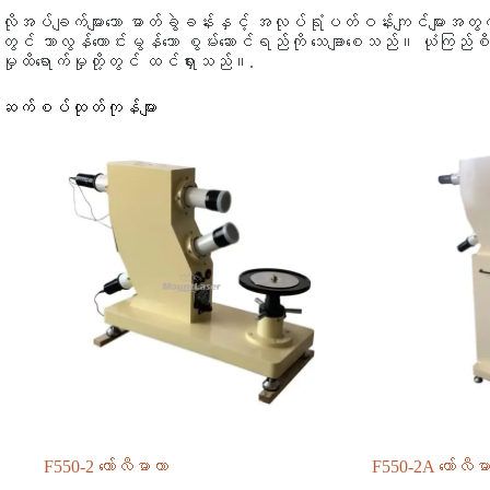
လိုအပ်ချက်များသော ဓာတ်ခွဲခန်းနှင့် အလုပ်ရုံပတ်ဝန်းကျင်များအတွက
တွင် သာလွန်ကောင်းမွန်သော စွမ်းဆောင်ရည်ကို သေချာစေသည်။ ယုံကြည်စ
မှုထိရောက်မှုတို့တွင် ထင်ရှားသည်။.
ဆက်စပ်ထုတ်ကုန်များ
F550-2 ကော်လီမာတာ
F550-2A ကော်လီမ