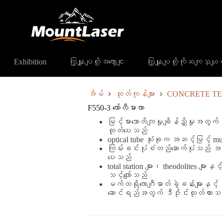
ော်လီမာတာ
Exhibition
ကြှနျုပျတို့အကွောငျး
ကြှနျုပျတို့ကိုဆကျသှယ
အိမ်
ထုတ်ကုန်များ
CONCRETE T
F550-3 ကော်လီမာတာ
မြင့်မားသောတိကျမှုချိန်ညှိမှုအတွက် တ
ထုတ်ပေးသည်
optical tube သုံးခုက အဆင့်မြင့် mu
ကြမ်းခင်းပုံစံတည်ဆောက်ပုံသည် အမြင့်
ပေးသည်
total station များ၊ theodolites များ
သင့်လျော်သည်
မက်ထရိုလောဂျီဓာတ်ခွဲခန်းများနှင
ဆောင်ရည်အတွက် ဒီဇိုင်းထုတ်ထားသ