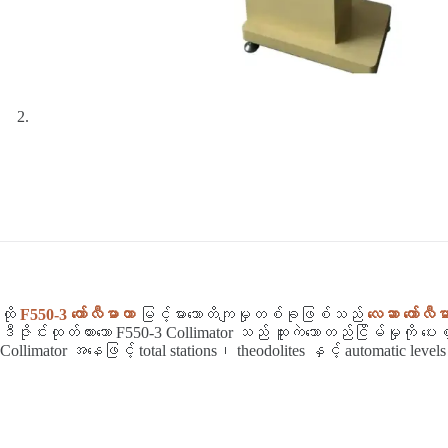
ထို
F550-3 ကော်လီမာတာ
မြင့်မားသောတိကျမှုတစ်ခုဖြစ်သည်
လေဆာ ကော်လီမ
ဒီဇိုင်းထုတ်ထားသော F550-3 Collimator သည် ထူးကဲသောတည်ငြိမ်မှုကို ပေးစ
Collimator အနေဖြင့် total stations၊ theodolites နှင့် automatic lev