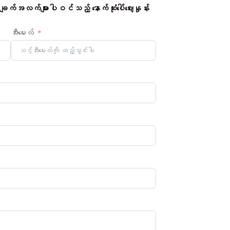
်အလက်များပါဝင်သည့် နောက်ဆုံးပေါ်ဈေးနှုန်း
အီးမေးလ်