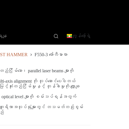
ျရနျ
ကျွန်တော့်ရဲ့
EST HAMMER
F550-3 ကော်လီမာတာ
ည်ငြိမ်သော၊ parallel laser beams များကို
lti-axis alignment ကို လုပ်ဆောင်ပေးပါတယ်
ဆုံးတည်ငြိမ်မှုနှင့် တုန်ခါမှုကို လျှော့ချ
နှင့် optical level များကို စမ်းသပ်ရန်အတွက်
့် တူရိယာအလုပ်ရုံများတွင် တသမတ်တည်းစွမ်း
ည်