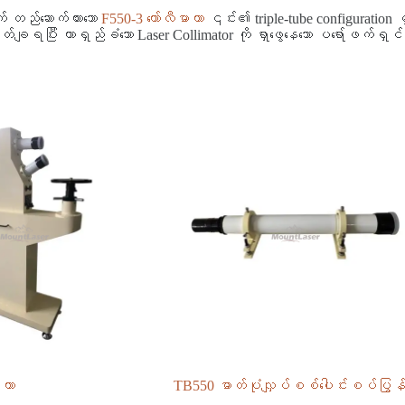
် တည်ဆောက်ထားသော
F550-3 ကော်လီမာတာ
၎င်း၏ triple-tube configuration မှတ
ိတ်ချရပြီး တာရှည်ခံသော Laser Collimator ကို ရှာဖွေနေသော ပရော်ဖ
ာတာ
TB550 ဓာတ်ပုံလျှပ်စစ်ပေါင်းစပ်ပြွန