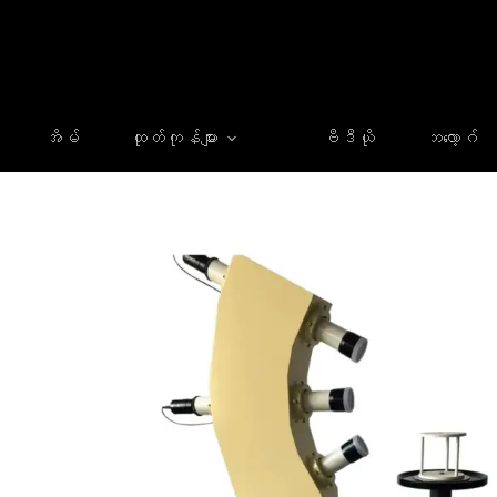
အိမ်
ထုတ်ကုန်များ
CONCRETE TEST HAMMER
F550-3 က
အိမ်
ထုတ်ကုန်များ
ဗီဒီယို
ဘလော့ဂ်