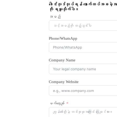
ဒေါင်းလုဒ်လုပ်ရန် နောက်ထပ်အခမဲ့အချက
ကို ရယူလိုက်ပါ။
အမည်
Phone/WhatsApp
Company Name
Company Website
မက်ဆေ့ချ်