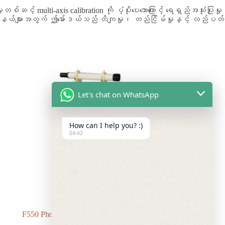
စ်ဆင့် multi-axis calibration ကို ပံ့ပိုးပေးသောကြောင့် ရေရှည်အသုံးပြုမှု
က်ရှင်နယ်များအတွက် ဤမော်ဒယ်သည် တိကျမှု၊ တည်ငြိမ်မှုနှင့် လည်ပတ်
Let's chat on WhatsApp
How can I help you? :)
04:42
်
F550 Photoelectric ပေါင်းစပ်ပြွန်