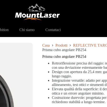
 cubici angolari
Prisma cubo angolare PB254
bition
Chi siamo
Contattaci
Casa
Prodotti
REFLECTIVE TAR
Prisma cubo angolare PB254
Prisma cubo angolare PB254
Retroriflessione precisa del raggio: re
con una deviazione estremamente ba
Design con apertura da 25,4 mm: garant
lungo raggio.
Integrazione versatile: adatto per app
allineamento, test ottici e strumenti 
Elevata qualità della superficie: il d
ottica e un errore angolare minimo.
Costruzione durevole: progettata per 
richiedono stabilità a lungo termine.