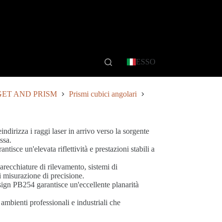
ESSO
GET AND PRISM
Prismi cubici angolari
indirizza i raggi laser in arrivo verso la sorgente
ssa.
isce un'elevata riflettività e prestazioni stabili a
arecchiature di rilevamento, sistemi di
di misurazione di precisione.
esign PB254 garantisce un'eccellente planarità
ambienti professionali e industriali che