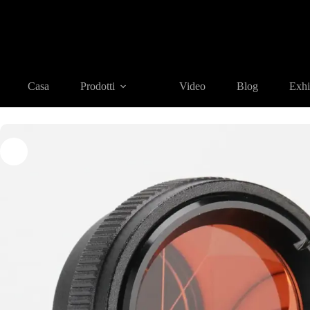
Casa
Prodotti
REFLECTIVE TARGET AND PRISM
Prismi
Casa
Prodotti
Video
Blog
Exhi